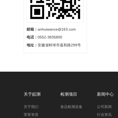
邮箱：
anhuiwance@163.com
电话：
0552-3835800
地址：
安徽省蚌埠市嘉和路299号
关于皖测
检测项目
新闻中心
关于我们
食品检测设备
公司新闻
荣誉资质
行业资讯